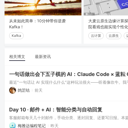
从未如此简单：10分钟带你逆袭
大麦云原生边缘计算
Kafka！
院看戏也能实现个性
Kafka
云计算
云原生
相关博文
最新资讯
一句话做出会下五子棋的 AI：Claude Code × 蓝耘 G
鸽芷咕
前天
Day 10 · 邮件 + AI：智能分类与自动回复
梅雅达编程笔记
昨天