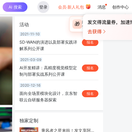
AI 搜索
登录
会员·新人礼包
消息
创作中心
×
未登录
🎁
活动
￥30
登录领取最高
算力币
2021-11-10
SD-WAN的演进以及部署实践详
报名
解系列公开课
2021-03-09
AI开发精讲：高精度视觉模型定
报名
制与部署实战系列公开课
2020-12-16
面向全场景模块化设计，京东智
报名
联云自研服务器探索
独家定制
乘风者之星来啦！发文享阿里内推机会和50W流量曝光！