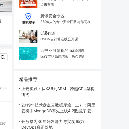
点击查看
腾讯安全专区
离
3500人的专业安全团队与你同在
C课有道
CSDN云计算在线公开课
云中不可忽视的IaaS创新
IaaS市场高速增长，历久弥新
精品推荐
4531
上云实践：从X86到ARM，跨越CPU架构
鸿沟
2019年技术盘点云数据库篇（二）：阿里
云携手MongoDB率先上线4.2数据库 云上
数据库已是大势所趋...
开放华为30年研发能力与实践 助力
9261
DevOps真正落地