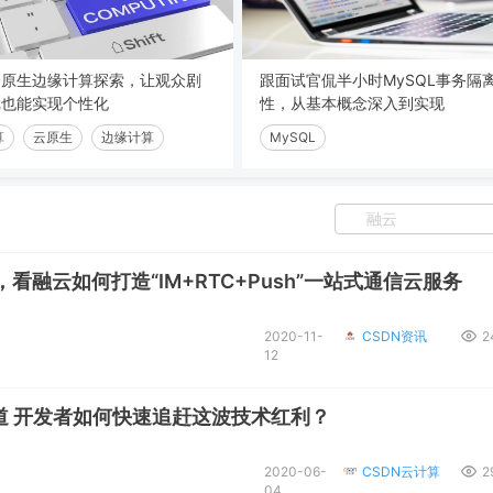
云原生边缘计算探索，让观众剧
跟面试官侃半小时MySQL事务隔
戏也能实现个性化
性，从基本概念深入到实现
算
云原生
边缘计算
MySQL
，看融云如何打造“IM+RTC+Push”一站式通信云服务
2020-11-
CSDN资讯
2
12
道 开发者如何快速追赶这波技术红利？
2020-06-
CSDN云计算
2
04